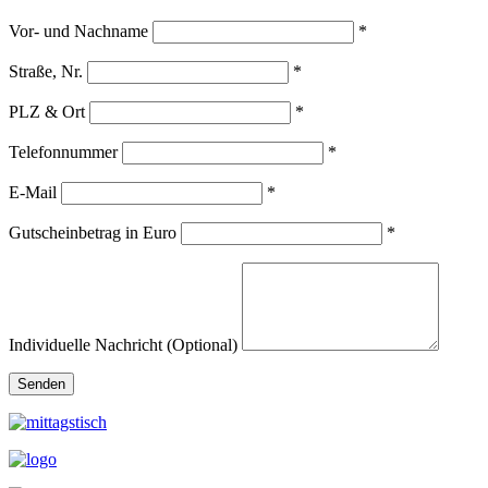
Vor- und Nachname
*
Straße, Nr.
*
PLZ & Ort
*
Telefonnummer
*
E-Mail
*
Gutscheinbetrag in Euro
*
Individuelle Nachricht (Optional)
Senden